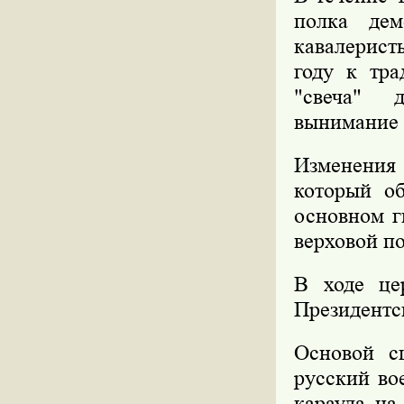
полка дем
кавалерист
году к тра
"свеча" д
вынимание 
Изменения 
который о
основном г
верховой п
В ходе це
Президентск
Основой с
русский во
караула на