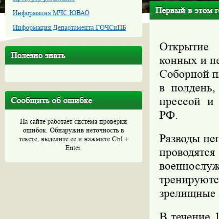
Первый в этом г
Информация МЧС ЮВАО
Информация Департамента ГОЧСиПБ
Открытие 
Полезно знать
конных и п
Соборной п
в полдень
прессой и
Сообщить об ошибке
РФ.
На сайте работает система проверки
ошибок. Обнаружив неточность в
Разводы пе
тексте, выделите ее и нажмите Ctrl +
Enter.
проводят
военносл
тренируют
зрелищные 
В течение 