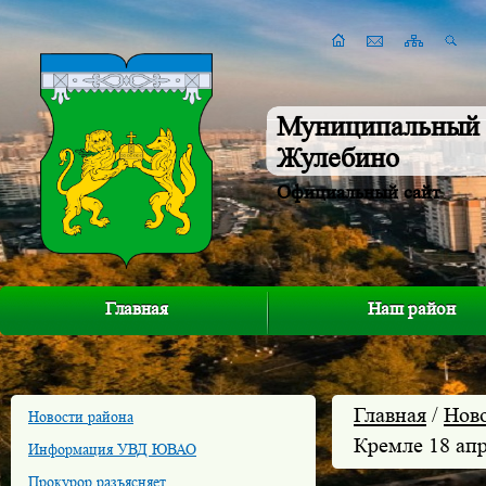
Муниципальный 
Жулебино
Официальный сайт
Главная
Наш район
Главная
/
Нов
Новости района
Кремле 18 ап
Информация УВД ЮВАО
Прокурор разъясняет