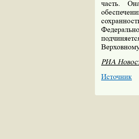
часть. Он
обеспечен
сохранност
Федеральн
подчиняе
Верховному
РИА Новос
Источник