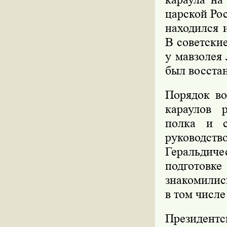
царской Рос
находился 
В советски
у мавзолея
был восста
Порядок во
караулов 
полка и с
руководст
Геральдич
подготов
знакомилис
в том числе
Президентс