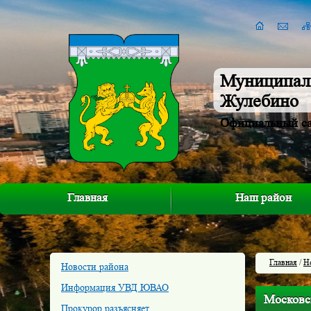
Муниципал
Жулебино
Официальный с
Главная
Наш район
Главная
/
Н
Новости района
Информация УВД ЮВАО
Московс
Прокурор разъясняет