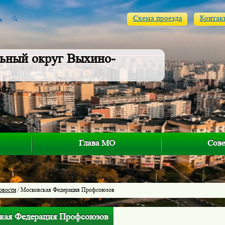
Схема проезда
Контак
ьный округ Выхино-
айт
Глава МО
Сове
овости
/ Московская Федерация Профсоюзов
кая Федерация Профсоюзов