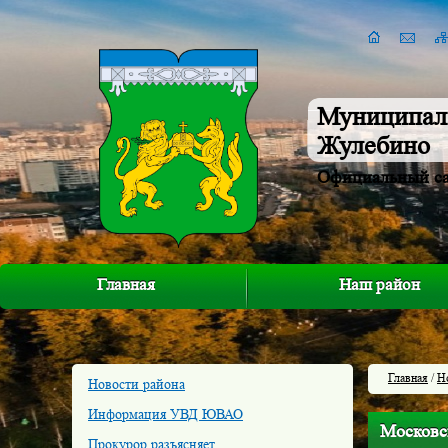
Муниципал
Жулебино
Официальный с
Главная
Наш район
Главная
/
Н
Новости района
Информация УВД ЮВАО
Московс
Прокурор разъясняет