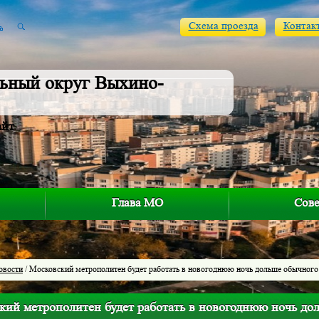
Схема проезда
Контак
ьный округ Выхино-
айт
Глава МО
Сове
овости
/ Московский метрополитен будет работать в новогоднюю ночь дольше обычного
кий метрополитен будет работать в новогоднюю ночь до