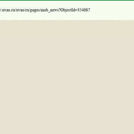
w.uvao.ru/uvao/ru/pages/mob_news?ObjectId=354087