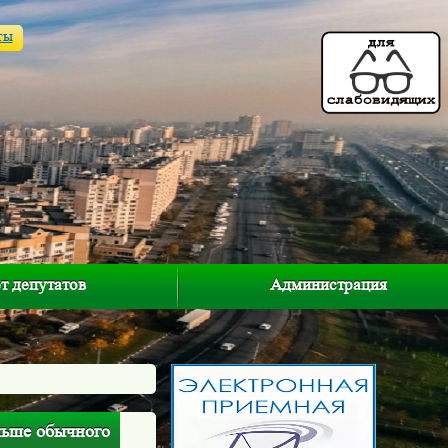
ты
т депутатов
Администрация
льше обычного