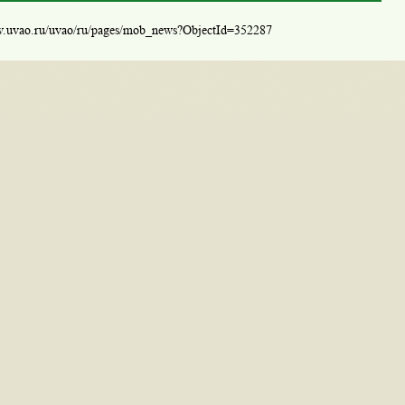
w.uvao.ru/uvao/ru/pages/mob_news?ObjectId=352287