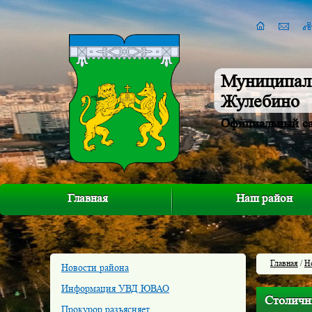
Муниципал
Жулебино
Официальный с
Главная
Наш район
Главная
/
Н
Новости района
Информация УВД ЮВАО
Столичны
Прокурор разъясняет