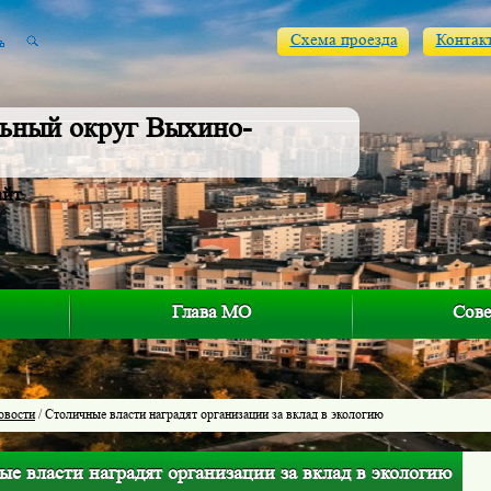
Схема проезда
Контак
ьный округ Выхино-
айт
Глава МО
Сове
овости
/ Столичные власти наградят организации за вклад в экологию
е власти наградят организации за вклад в экологию