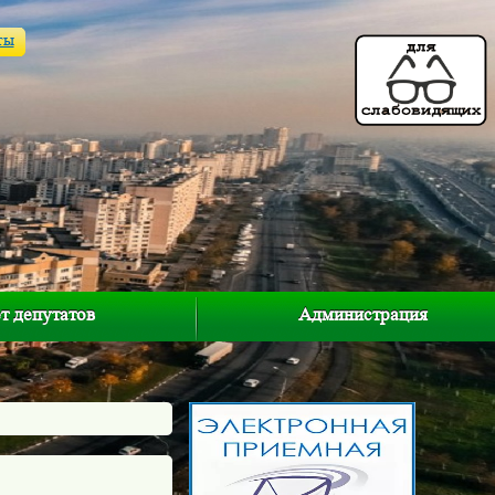
ты
т депутатов
Администрация