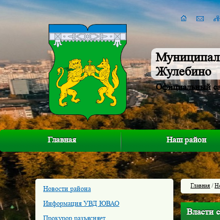
Муниципал
Жулебино
Официальный с
Главная
Наш район
Главная
/
Н
Новости района
Информация УВД ЮВАО
Власти с
Прокурор разъясняет