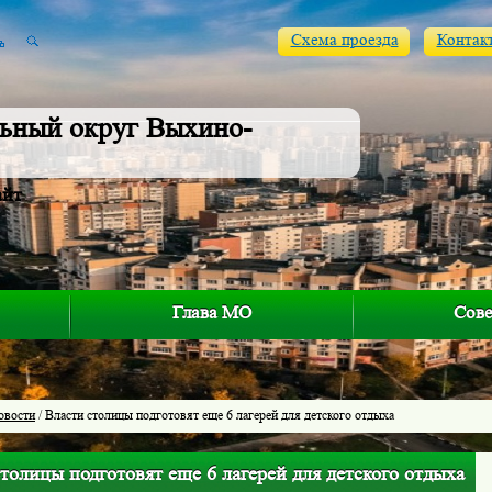
Схема проезда
Контак
ьный округ Выхино-
айт
Глава МО
Сове
овости
/ Власти столицы подготовят еще 6 лагерей для детского отдыха
толицы подготовят еще 6 лагерей для детского отдыха