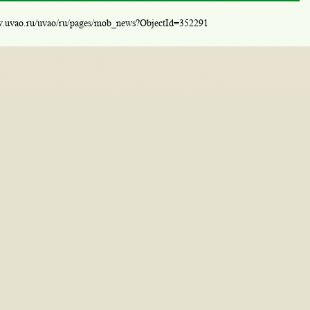
w.uvao.ru/uvao/ru/pages/mob_news?ObjectId=352291