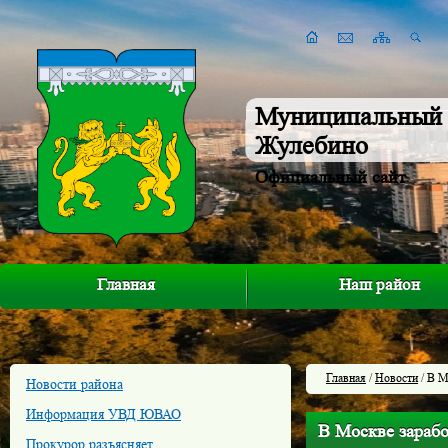
Муниципальный 
Жулебино
Официальный сайт
Главная
Наш район
Главная
/
Новости
/ В М
Новости района
Информация УВД ЮВАО
В Москве зарабо
Прокурор разъясняет