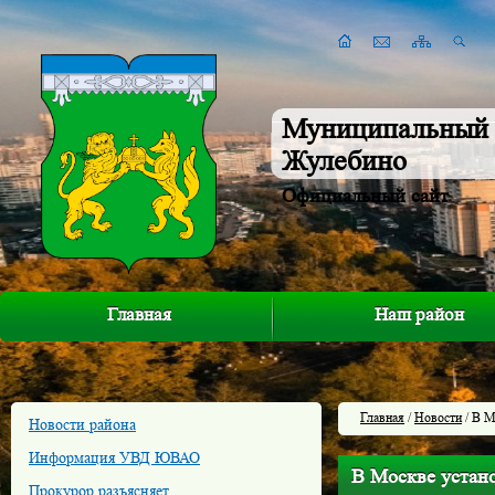
Муниципальный 
Жулебино
Официальный сайт
Главная
Наш район
Главная
/
Новости
/ В М
Новости района
Информация УВД ЮВАО
В Москве устано
Прокурор разъясняет