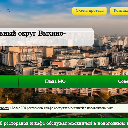
Схема проезда
Контак
ьный округ Выхино-
айт
Глава МО
Сове
овости
/ Более 700 ресторанов и кафе обслужат москвичей в новогоднюю ночь
00 ресторанов и кафе обслужат москвичей в новогоднюю 