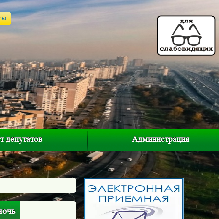
ты
т депутатов
Администрация
ночь