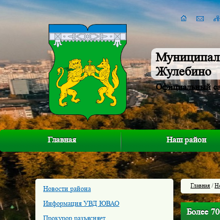
Муниципал
Жулебино
Официальный с
Главная
Наш район
Главная
/
Н
Новости района
Информация УВД ЮВАО
Более 7
Прокурор разъясняет