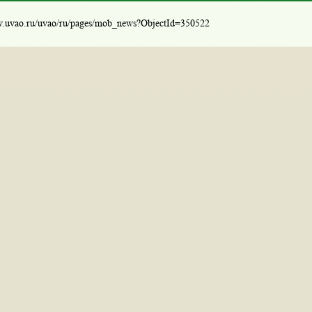
w.uvao.ru/uvao/ru/pages/mob_news?ObjectId=350522