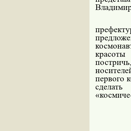
Владимир
префект
предло
космонав
красоты
постричь
носителе
первого 
сделать
«космиче