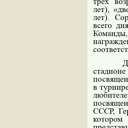
трех воз
лет), «д
лет). Со
всего дн
Команды
награжд
соответс
Д
стадио
посвящен
в турнир
любител
посвящен
СССР, Ге
которо
предста