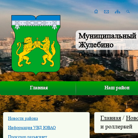
Муниципальный 
Жулебино
Официальный сайт
Главная
Наш район
Главная
/
Нов
Новости района
и роллеркей
Информация УВД ЮВАО
Прокурор разъясняет