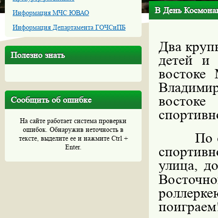
В День Космонав
Информация МЧС ЮВАО
Информация Департамента ГОЧСиПБ
Два круп
Полезно знать
детей и
востоке
Владими
востоке
Сообщить об ошибке
спортивн
На сайте работает система проверки
ошибок. Обнаружив неточность в
По 
тексте, выделите ее и нажмите Ctrl +
Enter.
спортивн
улица, д
Восточн
роллерке
поиграем