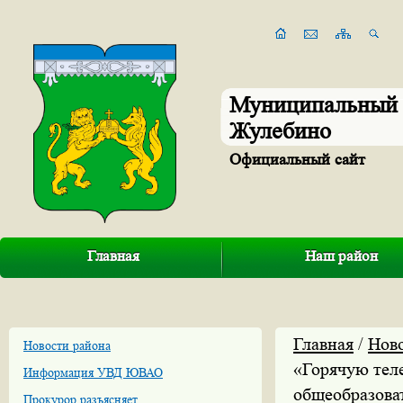
Муниципальный 
Жулебино
Официальный сайт
Главная
Наш район
Главная
/
Нов
Новости района
«Горячую тел
Информация УВД ЮВАО
общеобразова
Прокурор разъясняет