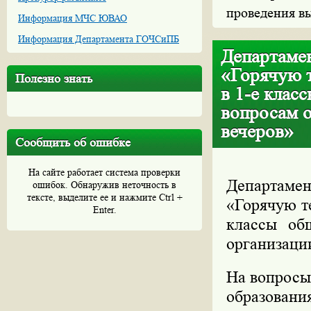
проведения в
Информация МЧС ЮВАО
Информация Департамента ГОЧСиПБ
Департаме
«Горячую 
Полезно знать
в 1-е клас
вопросам 
вечеров»
Сообщить об ошибке
На сайте работает система проверки
Департам
ошибок. Обнаружив неточность в
тексте, выделите ее и нажмите Ctrl +
«Горячую т
Enter.
классы об
организаци
На вопросы
образовани