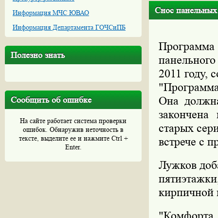
Снос панельных 
Информация МЧС ЮВАО
Информация Департамента ГОЧСиПБ
Программа 
Полезно знать
панельного
2011 году,
"Программа
Она должна
Сообщить об ошибке
закончена
На сайте работает система проверки
старых сери
ошибок. Обнаружив неточность в
тексте, выделите ее и нажмите Ctrl +
встрече с 
Enter.
Лужков доб
пятиэтаж
кирпичной 
"Комфорта