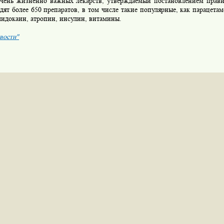
нь жизненно важных лекарств, утверждаемый постановлением правит
дят более 650 препаратов, в том числе такие популярные, как парацетам
лидокаин, атропин, инсулин, витамины.
вости"