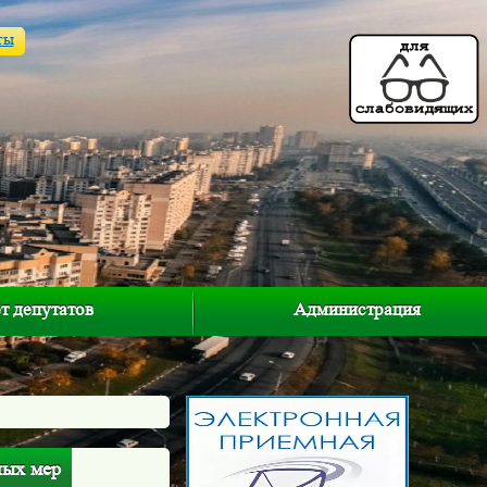
ты
т депутатов
Администрация
ных мер