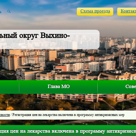
Схема проезда
Контак
ьный округ Выхино-
айт
Глава МО
Сове
овости
/ Регистрация цен на лекарства включена в программу антикризисных мер
ация цен на лекарства включена в программу антикризис