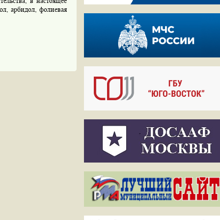
ельства, в настоящее
ол, арбидол, фолиевая