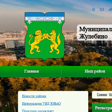
Муниципал
Жулебино
Официальный с
Главная
Наш район
Главная
/
Н
Новости района
Информация УВД ЮВАО
Регистр
Прокурор разъясняет