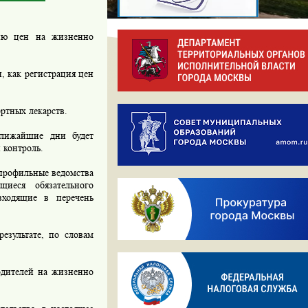
ию цен на жизненно
 как регистрация цен
ортных лекарств.
лижайшие дни будет
 контроль.
профильные ведомства
щиеся обязательного
входящие в перечень
езультате, по словам
одителей на жизненно