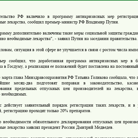
льство РФ включило в программу антикризисных мер регистрац
мые лекарства, сообщил премьер-министр РФ Владимир Путин.
амму дополнительно включены такие меры социальной защиты граждан,
но необходимые лекарства", - заявил Путин на заседании правительства.
овам, ситуация в этой сфере не улучшается в связи с ростом числа имп
 сообщил, что доработанная программа антикризисных мер в б
а в Госдуму, а реализация ее положений будет поставлена на постоянный
марта глава Минздравсоцразвития РФ Татьяна Голикова сообщала, что 
шие месяц-два подготовят поправки в законодательство, касаю
ования предельных отпускных цен производителей на лекарства, 
 необходимых.
ействует заявительный порядок регистрации таких лекарств, и в р
, регистрацию проходят только 20% препаратов.
необходимости обязательного декларирования отпускных цен произв
мые лекарства заявлял президент России Дмитрий Медведев.