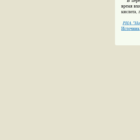
В перече
время вхо
кислота, 
РИА "Но
Источник