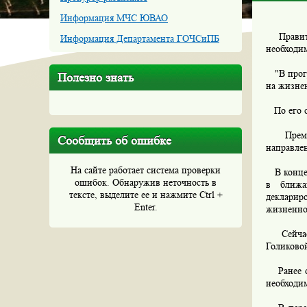
Информация МЧС ЮВАО
Правите
Информация Департамента ГОЧСиПБ
необходи
"В прогр
Полезно знать
на жизнен
По его сл
Премьер
Сообщить об ошибке
направлен
На сайте работает система проверки
В конце 
ошибок. Обнаружив неточность в
в ближай
тексте, выделите ее и нажмите Ctrl +
декларир
Enter.
жизненно
Сейчас д
Голиковой
Ранее о 
необходи