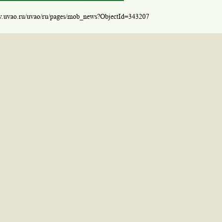
w.uvao.ru/uvao/ru/pages/mob_news?ObjectId=343207