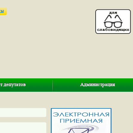
ты
т депутатов
Администрация