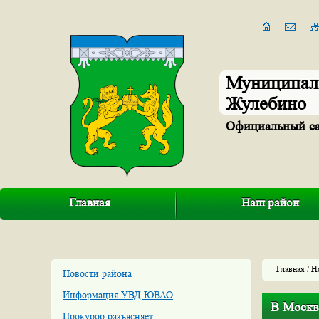
Муниципал
Жулебино
Официальный с
Главная
Наш район
Главная
/
Н
Новости района
Информация УВД ЮВАО
В Москв
Прокурор разъясняет