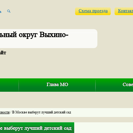
Схема проезда
Контак
ьный округ Выхино-
айт
Глава МО
Сове
овости
/ В Москве выберут лучший детский сад
е выберут лучший детский сад