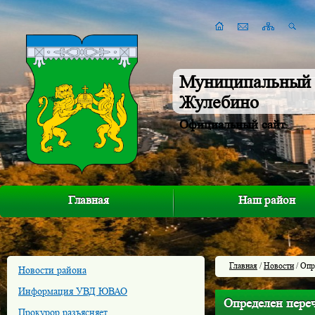
Муниципальный 
Жулебино
Официальный сайт
Главная
Наш район
Главная
/
Новости
/ Опр
Новости района
Информация УВД ЮВАО
Определен переч
Прокурор разъясняет