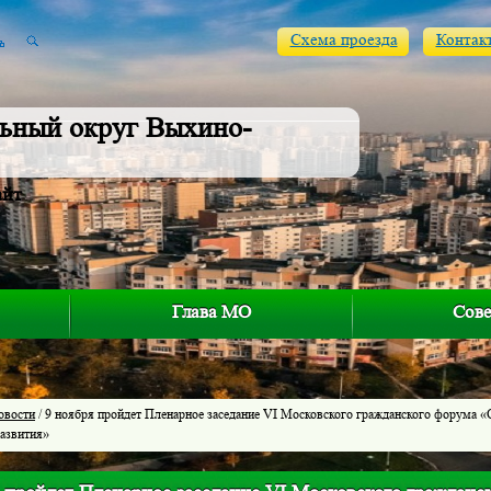
Схема проезда
Контак
ьный округ Выхино-
айт
Глава МО
Сове
овости
/ 9 ноября пройдет Пленарное заседание VI Московского гражданского форума «
развития»