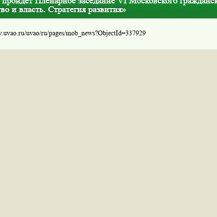
я пройдет Пленарное заседание VI Московского гражданс
о и власть. Стратегия развития»
w.uvao.ru/uvao/ru/pages/mob_news?ObjectId=337929