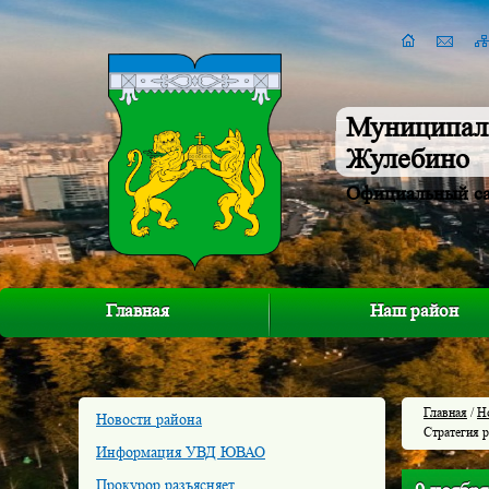
Муниципал
Жулебино
Официальный с
Главная
Наш район
Главная
/
Н
Новости района
Стратегия 
Информация УВД ЮВАО
Прокурор разъясняет