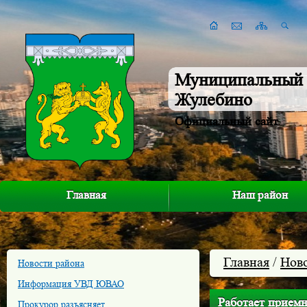
Муниципальный 
Жулебино
Официальный сайт
Главная
Наш район
Главная
/
Нов
Новости района
Информация УВД ЮВАО
Работает приемн
Прокурор разъясняет