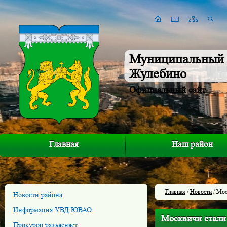
Муниципальный 
Жулебино
Официальный сайт
Главная
Наш район
Главная
/
Новости
/ Мос
Новости района
Информация УВД ЮВАО
Москвичи стали 
Прокурор разъясняет