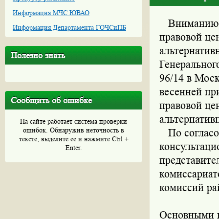
Информация МЧС ЮВАО
Вниманию пр
Информация Департамента ГОЧСиПБ
правовой це
альтернатив
Полезно знать
Генеральног
96/14 в Мос
весенней пр
Сообщить об ошибке
правовой це
альтернатив
На сайте работает система проверки
ошибок. Обнаружив неточность в
По согласов
тексте, выделите ее и нажмите Ctrl +
консультаци
Enter.
представите
комиссариат
комиссий ра
Основными н