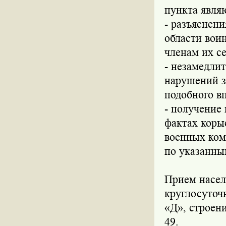
пункта явля
- разъяснен
области вои
членам их с
- незамедли
нарушений з
подобного в
- получение
фактах коры
военных ком
по указанны
Прием насел
круглосуточн
«Д», строени
49.