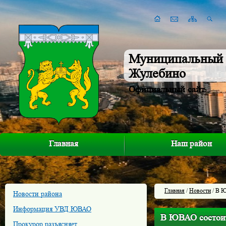
Муниципальный 
Жулебино
Официальный сайт
Главная
Наш район
Главная
/
Новости
/ В Ю
Новости района
Информация УВД ЮВАО
В ЮВАО состоит
Прокурор разъясняет