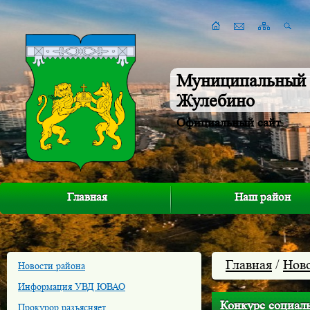
Муниципальный 
Жулебино
Официальный сайт
Главная
Наш район
Главная
/
Нов
Новости района
Информация УВД ЮВАО
Конкурс социал
Прокурор разъясняет