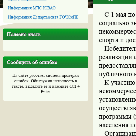
Информация МЧС ЮВАО
С 1 мая по 
Информация Департамента ГОЧСиПБ
социально з
некоммерчес
Полезно знать
спорта и дос
Победитель 
реализации 
Сообщить об ошибке
предоставля
публичного 
На сайте работает система проверки
ошибок. Обнаружив неточность в
К участию в
тексте, выделите ее и нажмите Ctrl +
некоммерчес
Enter.
установленн
осуществля
программы (
населения п
Организация