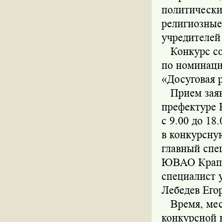
политически
религиозные
учредителей
Конкурс соц
по номинаци
«Досуговая 
Прием заяво
префектуре 
с 9.00 до 18
в конкурсную
главный спе
ЮВАО Крапча
специалист 
Лебедев Егор
Время, мест
конкурсной 