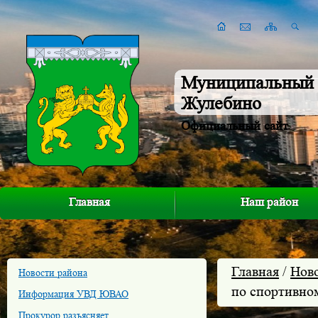
Муниципальный 
Жулебино
Официальный сайт
Главная
Наш район
Главная
/
Нов
Новости района
по спортивно
Информация УВД ЮВАО
Прокурор разъясняет