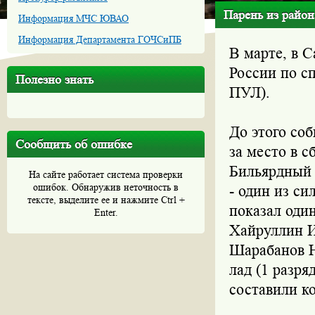
Парень из райо
Информация МЧС ЮВАО
Информация Департамента ГОЧСиПБ
В марте, в 
России по с
Полезно знать
ПУЛ).
До этого со
Сообщить об ошибке
за место в 
Бильярдный 
На сайте работает система проверки
ошибок. Обнаружив неточность в
- один из с
тексте, выделите ее и нажмите Ctrl +
показал оди
Enter.
Хайруллин Ил
Шарабанов Н
лад (1 разря
составили к