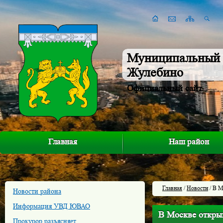
Муниципальный 
Жулебино
Официальный сайт
Главная
Наш район
Главная
/
Новости
/ В М
Новости района
Информация УВД ЮВАО
В Москве откры
Прокурор разъясняет