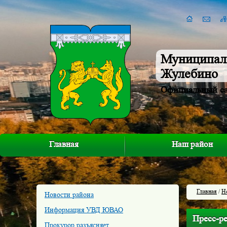
Муниципал
Жулебино
Официальный с
Главная
Наш район
Главная
/
Н
Новости района
Информация УВД ЮВАО
Пресс-р
Прокурор разъясняет