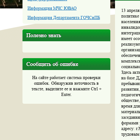
Информация МЧС ЮВАО
13 апреля
политике
Информация Департамента ГОЧСиПБ
населения
инвалидо
интеграци
Полезно знать
имеет осо
реализуют
организа
обеспечен
комплекс
Сообщить об ошибке
социальн
Здесь ак
На сайте работает система проверки
на базе 
ошибок. Обнаружив неточность в
пребывани
тексте, выделите ее и нажмите Ctrl +
развитии
Enter.
педагоги
обществе,
время для
материаль
заседания
формами 
адресу: г
трудовым 