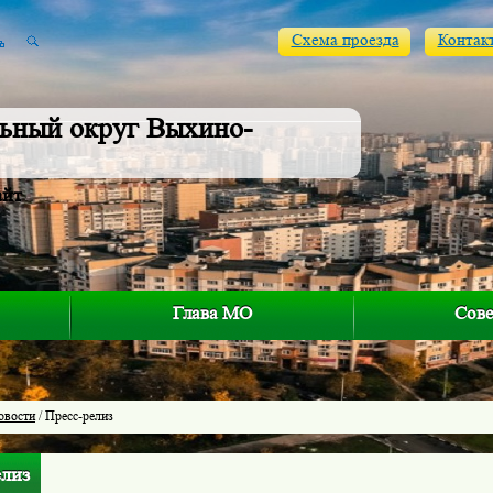
Схема проезда
Контак
ьный округ Выхино-
айт
Глава МО
Сове
овости
/ Пресс-релиз
елиз