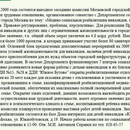
 2009 года состоится выездное заседание комиссии Московской городск
 и трудовым отношениям, организованное совместно с Департаментом с
 города Москвы на тему: «Медико-социальная реабилитация инвалидов, в
в. Правовое регулирование, проблемы, перспективы». Для реализации 
я инвалидов и других лиц с ограничениями жизнедеятельности в городе
бое значение, т.к. общий объем затрат увеличен на 4,8 млрд. рублей. Им
ся более 1000 проектов, в которых принимают участие более 80 заинтер
ций. Основной блок предлагаемых дополнительных мероприятий на 2009 
ием условий жизнедеятельности для инвалидов, включая детей-инвалидо
ного приспособления для их нужд объектов городской инфраструктуры, 
ой адаптации. В системе Департамента функционируют 7 центров социа
тивно развиваются новые формы работы с детьми-инвалидами и их близк
ДДИ №15, №28 и ДДИ “Южное Бутово” открыты реабилитационные отдел
я на 20 мест каждое для оказания детям с отклонениями в умственном 
, проживающим в семье, квалифицированной реабилитационной медико-
ческой помощи, обеспечения их максимально полной своевременной ада
 семье. Открытие таких отделений, дающих возможность высвободить ро
 осуществления ими трудовой деятельности, имеет огромное значение д
ного и психологического климата в семье, воспитывающей ребенка-инва
 комиссии планируется проведение выставки работ детей-инвалидов. Зн
реабилитации состоится на базе Дома-интерната для детей-инвалидов «
.Москва, ул. Южнобутовская, д.19. Начало работы комиссии по социально
отношениям в 12-00. Отв. М.И. Антонцев Справки по тел. 628-65-57