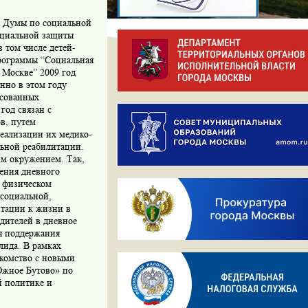
ой Думы по социальной
оциальной защиты
 том числе детей-
Программы “Социальная
 Москве” 2009 год
енно в этом году
есованных
год связан с
в, путем
реализации их медико-
льной реабилитации.
им окружением. Так,
ения дневного
и физическом
социальной,
птации к жизни в
дителей в дневное
ля поддержания
лида. В рамках
акомство с новыми
Южное Бутово» по
й политике и