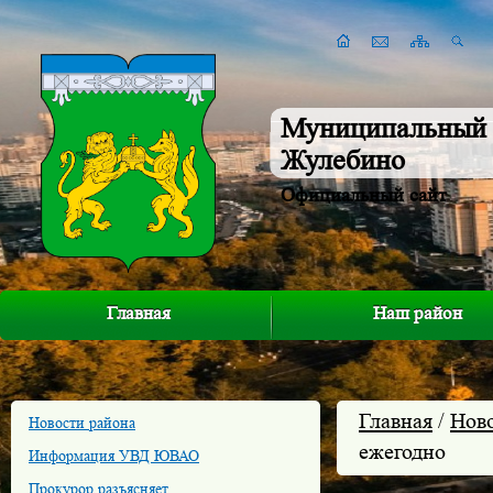
Муниципальный 
Жулебино
Официальный сайт
Главная
Наш район
Главная
/
Нов
Новости района
ежегодно
Информация УВД ЮВАО
Прокурор разъясняет