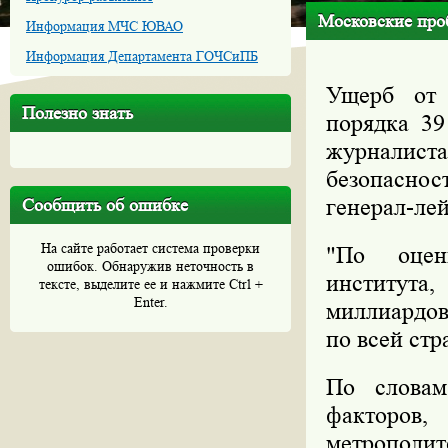
Московские проб
Информация МЧС ЮВАО
Информация Департамента ГОЧСиПБ
Ущерб от 
Полезно знать
порядка 39
журналис
безопасн
генерал-ле
Сообщить об ошибке
На сайте работает система проверки
"По оцен
ошибок. Обнаружив неточность в
института
тексте, выделите ее и нажмите Ctrl +
Enter.
миллиардов
по всей стр
По словам
факторов,
метрополит