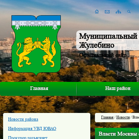
Муниципальный 
Жулебино
Официальный сайт
Главная
Наш район
Главная
/
Новости
/ Вла
Новости района
Информация УВД ЮВАО
Власти Москвы 
Прокурор разъясняет