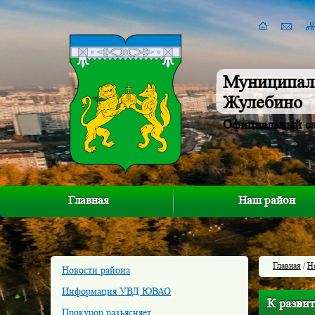
Муниципал
Жулебино
Официальный с
Главная
Наш район
Главная
/
Н
Новости района
Информация УВД ЮВАО
К разви
Прокурор разъясняет