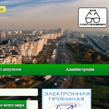
ты
т депутатов
Администрация
о всего мира