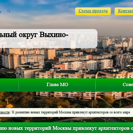
Схема проезда
Контак
ьный округ Выхино-
айт
Глава МО
Сове
овости
/ К развитию новых территорий Москвы привлекут архитекторов со всего мира
тию новых территорий Москвы привлекут архитекторов с