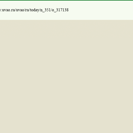
w.uvao.ru/uvao/ru/today/n_351/o_317138