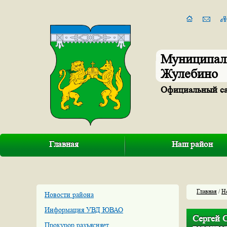
Муниципал
Жулебино
Официальный с
Главная
Наш район
Главная
/
Н
Новости района
Информация УВД ЮВАО
Сергей 
Прокурор разъясняет