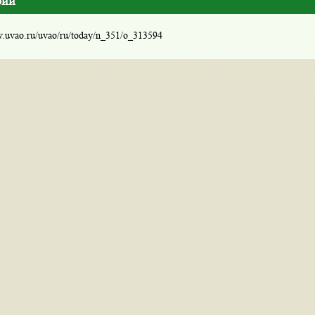
рий
w.uvao.ru/uvao/ru/today/n_351/o_313594