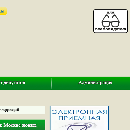
ты
т депутатов
Администрация
х территорий
 к Москве новых