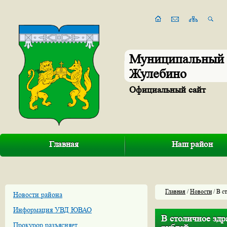
Муниципальный 
Жулебино
Официальный сайт
Главная
Наш район
Главная
/
Новости
/ В с
Новости района
Информация УВД ЮВАО
В столичное здр
Прокурор разъясняет