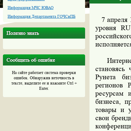
Информация МЧС ЮВАО
Информация Департамента ГОЧСиПБ
7 апреля 1
уровня RU
Полезно знать
российско
исполняется
Интернет 
Сообщить об ошибке
становясь 
На сайте работает система проверки
Рунета би
ошибок. Обнаружив неточность в
тексте, выделите ее и нажмите Ctrl +
регионов 
Enter.
ресурсам 
бизнеса, п
товары и у
свои бренд
конферен