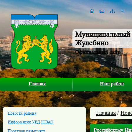
Муниципальный 
Жулебино
Официальный сайт
Главная
Наш район
Главная
/
Нов
Новости района
Информация УВД ЮВАО
Российскому Инт
Прокурор разъясняет