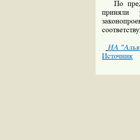
По предл
приняли 
законопрое
соответств
ИА "Алья
Источник