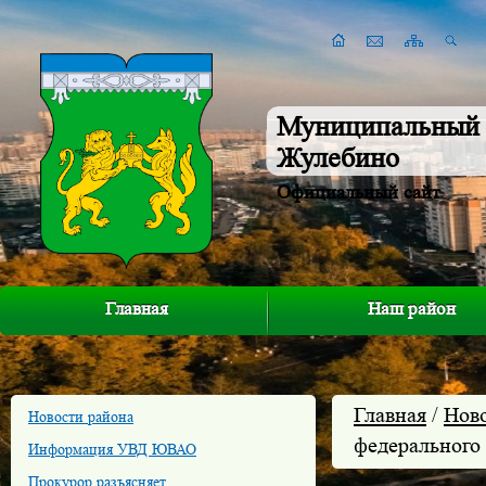
Муниципальный 
Жулебино
Официальный сайт
Главная
Наш район
Главная
/
Нов
Новости района
федерального
Информация УВД ЮВАО
Прокурор разъясняет