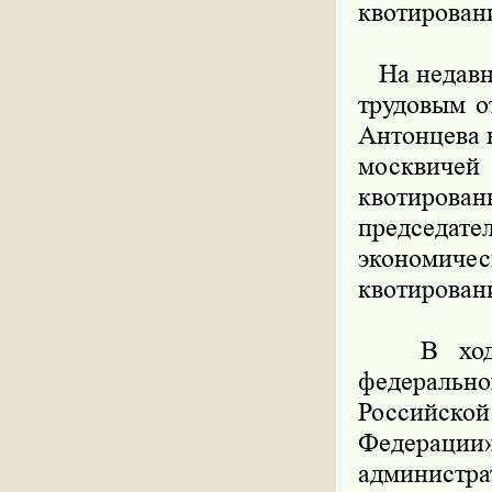
квотирован
На недавне
трудовым о
Антонцева 
москвиче
квотирован
председа
экономиче
квотирован
В ходе о
федеральн
Российской
Федераци
администра