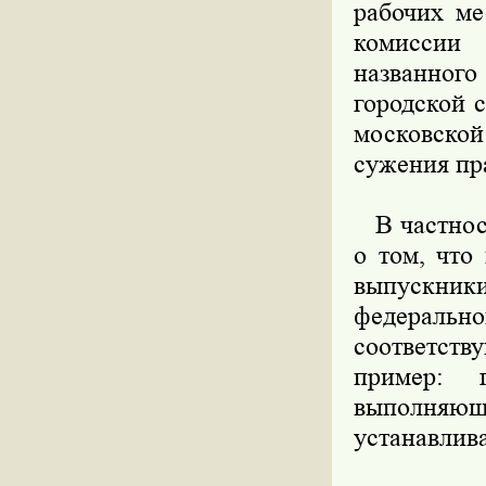
рабочих ме
комиссии
названног
городской 
московско
сужения пр
В частност
о том, что
выпускники 
федеральн
соответств
пример: 
выполняющи
устанавлив