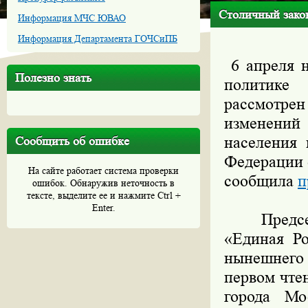
Столичный зако
Информация МЧС ЮВАО
Информация Департамента ГОЧСиПБ
6 апреля н
Полезно знать
политике
рассмотре
изменений
населения 
Сообщить об ошибке
Федерации 
На сайте работает система проверки
сообщила
п
ошибок. Обнаружив неточность в
тексте, выделите ее и нажмите Ctrl +
Enter.
Председа
«Единая Ро
нынешнего
первом чте
города М