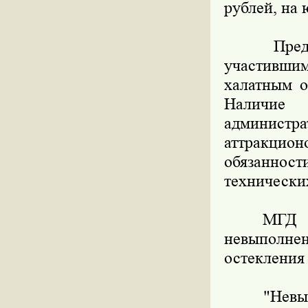
рублей, на 
Предложе
участившим
халатным о
Наличие
администр
аттракцион
обязанност
технически
МГД такж
невыполне
остекления
"Невыпол