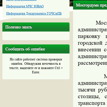
Мосгордума пре
Информация МЧС ЮВАО
Информация Департамента ГОЧСиПБ
Московск
Полезно знать
администр
парковку 
городской 
внесении с
Сообщить об ошибке
администра
На сайте работает система проверки
рассмотрен
ошибок. Обнаружив неточность в
тексте, выделите ее и нажмите Ctrl +
Enter.
Московс
администра
тысячи руб
столицы, 
транспорта 