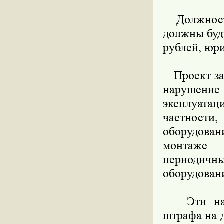
Должностн
должны буду
рублей, юри
Проект зак
нарушени
эксплуатац
частности
оборудова
монтаже 
периодичн
оборудован
Эти наруш
штрафа на 