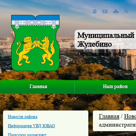
Муниципальный 
Жулебино
Официальный сайт
Главная
Наш район
Главная
/
Нов
Новости района
администрат
Информация УВД ЮВАО
Прокурор разъясняет