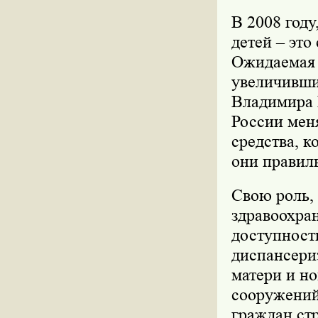
В 2008 году
детей – это
Ожидаемая 
увеличившис
Владимира П
России меня
средства, к
они правил
Свою роль,
здравоохра
доступност
диспансери
матери и н
сооружений
граждан ст