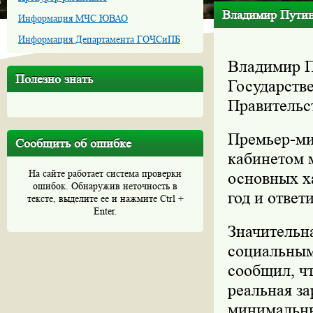
Владимир Путин 
Информация МЧС ЮВАО
Информация Департамента ГОЧСиПБ
Владимир П
Полезно знать
Государств
Правительст
Премьер-ми
Сообщить об ошибке
кабинетом 
На сайте работает система проверки
основных х
ошибок. Обнаружив неточность в
год и ответ
тексте, выделите ее и нажмите Ctrl +
Enter.
Значительн
социальным
сообщил, ч
реальная за
минимальны