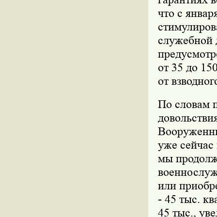
что с январ
стимулиров
служебной 
предусмотр
от 35 до 15
от взводног
По словам п
довольстви
Вооруженных
уже сейчас 
мы продол
военнослуж
или приобре
- 45 тыс. к
45 тыс., ув