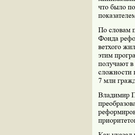
что было по
показателе
По словам 
Фонда рефо
ветхого жи
этим прогр
получают в
сложности 
7 млн граж
Владимир П
преобразов
реформиров
приоритетов
Как указал 