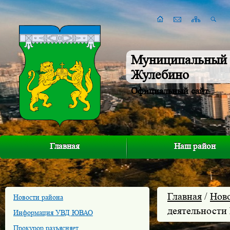
Муниципальный 
Жулебино
Официальный сайт
Главная
Наш район
Главная
/
Нов
Новости района
деятельности
Информация УВД ЮВАО
Прокурор разъясняет