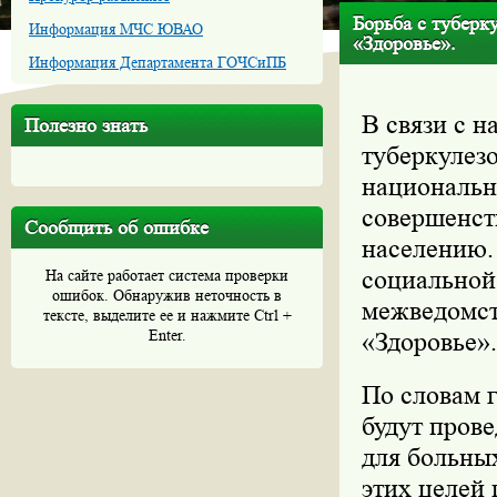
Борьба с туберк
Информация МЧС ЮВАО
«Здоровье».
Информация Департамента ГОЧСиПБ
В связи с 
Полезно знать
туберкулезо
национальн
совершенст
Сообщить об ошибке
населению.
социальной
На сайте работает система проверки
ошибок. Обнаружив неточность в
межведомст
тексте, выделите ее и нажмите Ctrl +
Enter.
«Здоровье».
По словам 
будут пров
для больны
этих целей