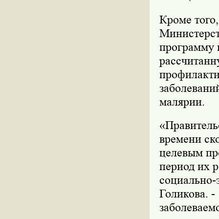
Кроме того,
Министерст
программу 
рассчитанну
профилакти
заболевани
малярии.
«Правитель
времени ск
целевым про
период их 
социально-э
Голикова. -
заболеваем