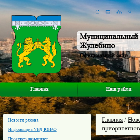
Муниципальный 
Жулебино
Официальный сайт
Главная
Наш район
Главная
/
Нов
Новости района
приоритетного
Информация УВД ЮВАО
Прокурор разъясняет