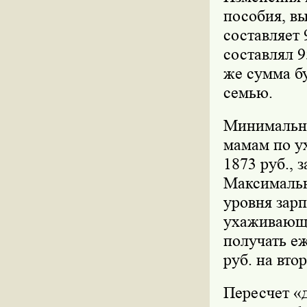
пособия, в
составляет 
составлял 9
же сумма бу
семью.
Минимальн
мамам по ух
1873 руб., 
Максимальн
уровня зар
ухаживающие
получать еж
руб. на вто
Пересчет «д