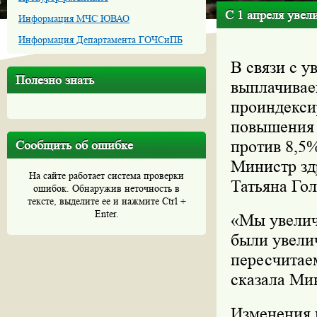
С 1 апреля увел
Информация МЧС ЮВАО
Информация Департамента ГОЧСиПБ
В связи с 
Полезно знать
выплачивае
проиндекси
повышения 
против 8,5
Сообщить об ошибке
Министр зд
На сайте работает система проверки
Татьяна Гол
ошибок. Обнаружив неточность в
тексте, выделите ее и нажмите Ctrl +
Enter.
«Мы увелич
были увелич
пересчитае
сказала Ми
Изменения 