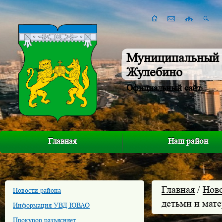
Муниципальный 
Жулебино
Официальный сайт
Главная
Наш район
Главная
/
Нов
Новости района
детьми и мат
Информация УВД ЮВАО
Прокурор разъясняет