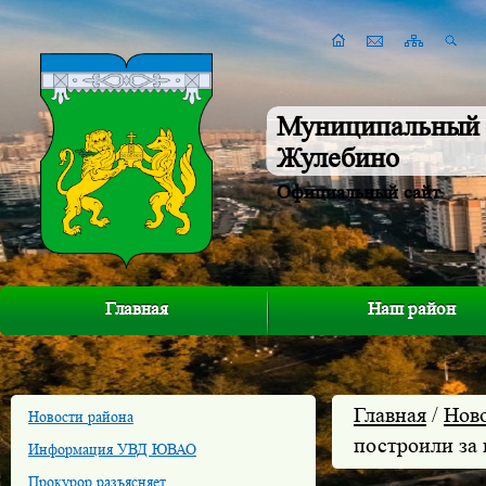
Муниципальный 
Жулебино
Официальный сайт
Главная
Наш район
Главная
/
Нов
Новости района
построили за
Информация УВД ЮВАО
Прокурор разъясняет