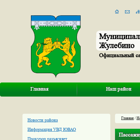
Муниципал
Жулебино
Официальный с
Главная
Наш район
Главная
/
Н
Новости района
Информация УВД ЮВАО
Пассажи
Прокурор разъясняет