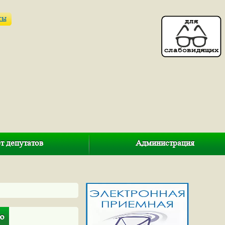
ты
т депутатов
Администрация
ю