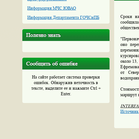
Информация МЧС ЮВАО
Сроки на
Информация Департамента ГОЧСиПБ
сообщила
обществе
Полезно знать
"Первонач
оно пере
церемони
курсиров
около 13,
Сообщить об ошибке
Ефремова,
от Севе
На сайте работает система проверки
водохран
ошибок. Обнаружив неточность в
тексте, выделите ее и нажмите Ctrl +
Стоимост
Enter.
маршрут в
INTERFA
Источник