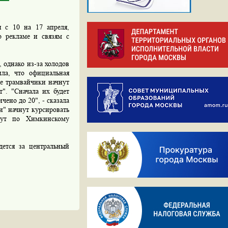
ы с 10 на 17 апреля,
о рекламе и связям с
 однако из-за холодов
ила, что официальная
е трамвайчики начнут
". "Сначала их будет
чено до 20", - сказала
и" начнут курсировать
рут по Химкинскому
дется за центральный