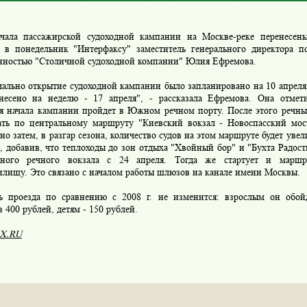
чала пассажирской судоходной кампании на Москве-реке перенесен
 в понедельник "Интерфаксу" заместитель генерального директора п
нностью "Столичной судоходной компании" Юлия Ефремова.
ально открытие судоходной кампании было запланировано на 10 апреля,
несено на неделю - 17 апреля", - рассказала Ефремова. Она отмет
я начала кампании пройдет в Южном речном порту. После этого речны
ать по центральному маршруту "Киевский вокзал - Новоспасский мост
 но затем, в разгар сезона, количество судов на этом маршруте будет увели
 добавив, что теплоходы до зон отдыха "Хвойный бор" и "Бухта Радост
рного речного вокзала с 24 апреля. Тогда же стартует и марш
илищу. Это связано с началом работы шлюзов на канале имени Москвы.
ь проезда по сравнению с 2008 г. не изменится: взрослым он обой
 400 рублей, детям - 150 рублей.
X.RU