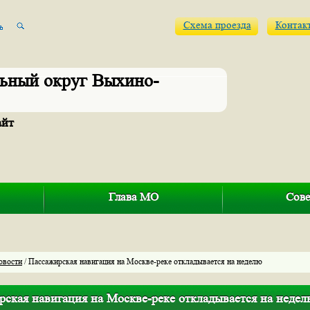
Схема проезда
Контак
ьный округ Выхино-
айт
Глава МО
Сове
овости
/ Пассажирская навигация на Москве-реке откладывается на неделю
рская навигация на Москве-реке откладывается на недел