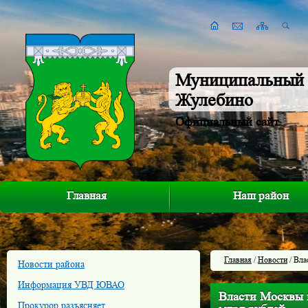
Муниципальный 
Жулебино
Официальный сайт
Главная
Наш район
Главная
/
Новости
/ Вла
Новости района
Информация УВД ЮВАО
Власти Москвы в
Прокурор разъясняет