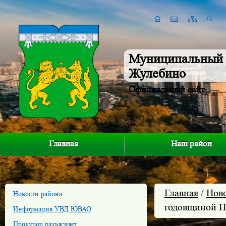
Муниципальный 
Жулебино
Официальный сайт
Главная
Наш район
Главная
/
Нов
Новости района
годовщиной П
Информация УВД ЮВАО
Прокурор разъясняет