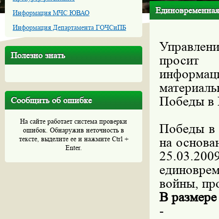
Единовременная
Информация МЧС ЮВАО
Информация Департамента ГОЧСиПБ
Управлен
Полезно знать
просит 
информа
материал
Победы в 
Сообщить об ошибке
В связи
На сайте работает система проверки
Победы в 
ошибок. Обнаружив неточность в
тексте, выделите ее и нажмите Ctrl +
на основа
Enter.
25.03.
единовре
войны, п
В размере
-