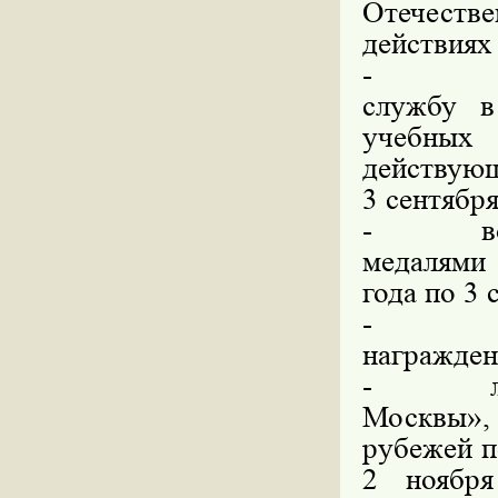
Отечестве
действиях
-
службу в
учебных
действующ
3 сентября
-
в
медалями
года по 3 
-
награжден
-
Москвы», 
рубежей п
2 ноябр