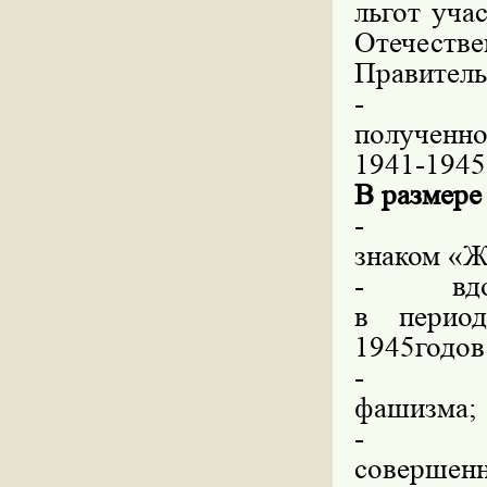
льгот уча
Отечеств
Правитель
-
полученно
1941-1945 
В размере
-
знаком «Ж
-
вд
в перио
1945годов
-
фашизма;
-
соверш