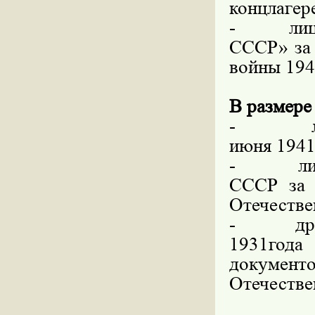
концлагере
-
ли
СССР» за 
войны 194
В размере
-
июня 1941 
-
л
СССР за 
Отечестве
-
др
1931года
документо
Отечестве