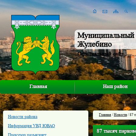
Муниципальный 
Жулебино
Официальный сайт
Главная
Наш район
Главная
/
Новости
/ 87 
Новости района
Информация УВД ЮВАО
87 тысяч парков
Прокурор разъясняет