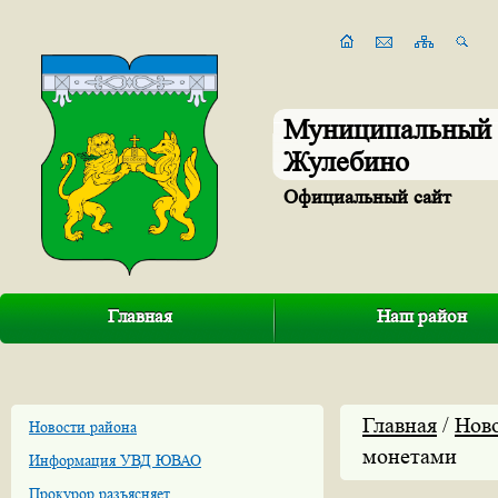
Муниципальный 
Жулебино
Официальный сайт
Главная
Наш район
Главная
/
Нов
Новости района
монетами
Информация УВД ЮВАО
Прокурор разъясняет