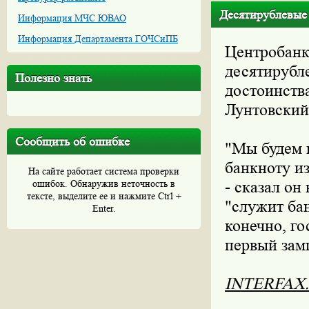
Десятирублевые
Информация МЧС ЮВАО
Информация Департамента ГОЧСиПБ
Центробанк
десятирубл
Полезно знать
достоинств
Лунтовский
Сообщить об ошибке
"Мы будем 
банкноту и
На сайте работает система проверки
ошибок. Обнаружив неточность в
- сказал он
тексте, выделите ее и нажмите Ctrl +
"служит бан
Enter.
конечно, го
первый зам
INTERFAX