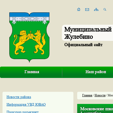
Муниципальный 
Жулебино
Официальный сайт
Главная
Наш район
Главная
/
Новости
/ Мос
Новости района
Информация УВД ЮВАО
Московские шко
Прокурор разъясняет