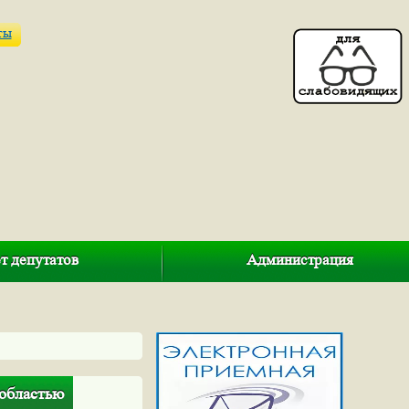
ты
т депутатов
Администрация
 областью