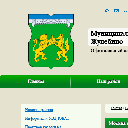
Муниципал
Жулебино
Официальный с
Главная
Наш район
Главная
/
Н
Новости района
Информация УВД ЮВАО
Москва б
Прокурор разъясняет