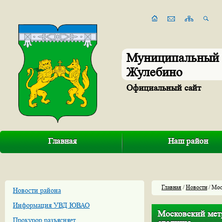
Муниципальный 
Жулебино
Официальный сайт
Главная
Наш район
Главная
/
Новости
/ Мос
Новости района
Информация УВД ЮВАО
Московский метр
Прокурор разъясняет