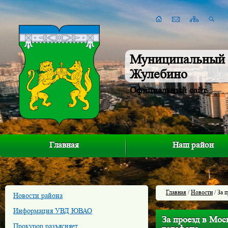
Муниципальный 
Жулебино
Официальный сайт
Главная
Наш район
Главная
/
Новости
/ За 
Новости района
Информация УВД ЮВАО
За проезд в Мос
Прокурор разъясняет