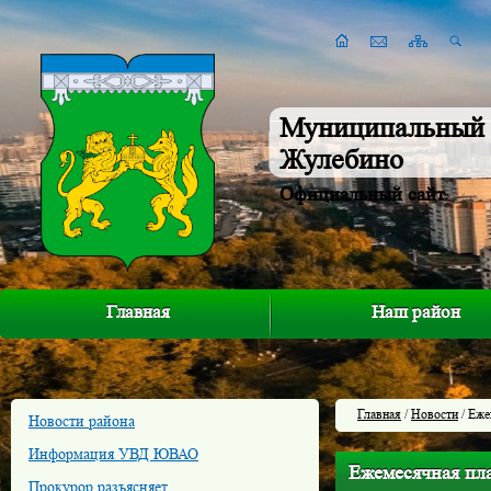
Муниципальный 
Жулебино
Официальный сайт
Главная
Наш район
Главная
/
Новости
/ Еже
Новости района
Информация УВД ЮВАО
Ежемесячная пла
Прокурор разъясняет