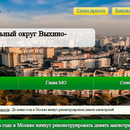
Схема проезда
Контак
ьный округ Выхино-
айт
Глава МО
Сове
овости
/ До конца года в Москве начнут реконструировать девять магистралей
 года в Москве начнут реконструировать девять магистр