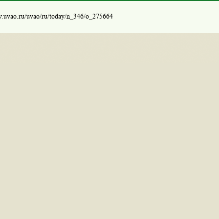
w.uvao.ru/uvao/ru/today/n_346/o_275664