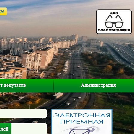
ты
т депутатов
Администрация
алей