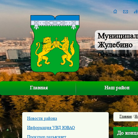
Муниципал
Жулебино
Официальный с
Главная
Наш район
Главная
/
Н
Новости района
Информация УВД ЮВАО
До конца
Прокурор разъясняет