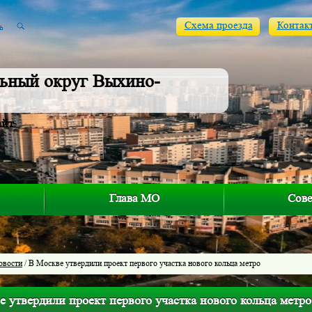
Схема проезда
Контак
ьный округ Выхино-
айт
Глава МО
Сове
овости
/ В Москве утвердили проект первого участка нового кольца метро
 утвердили проект первого участка нового кольца метро