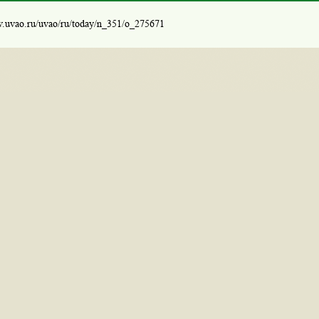
w.uvao.ru/uvao/ru/today/n_351/o_275671