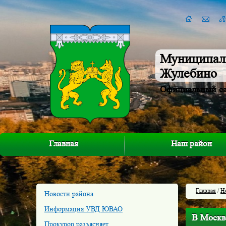
Муниципал
Жулебино
Официальный с
Главная
Наш район
Главная
/
Н
Новости района
Информация УВД ЮВАО
В Москве
Прокурор разъясняет