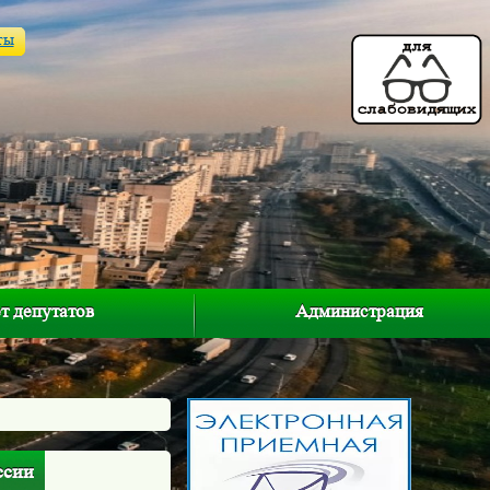
ты
т депутатов
Администрация
ссии