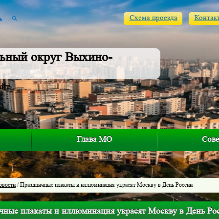
Схема проезда
Контак
ьный округ Выхино-
айт
Глава МО
Сове
овости
/ Праздничные плакаты и иллюминация украсят Москву в День России
чные плакаты и иллюминация украсят Москву в День Ро