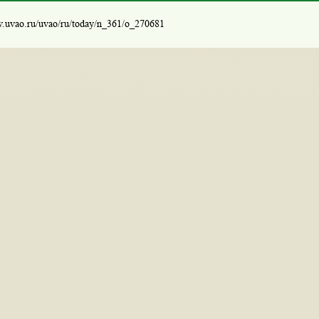
w.uvao.ru/uvao/ru/today/n_361/o_270681