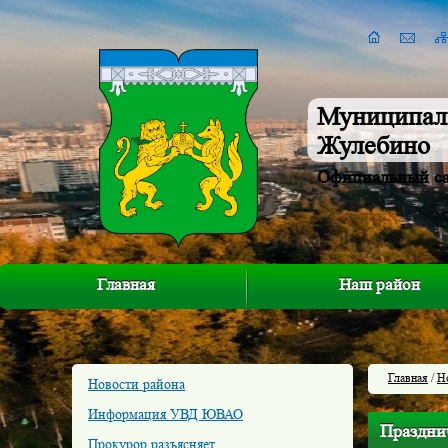
Муниципал
Жулебино
Официальный с
Главная
Наш район
Главная
/
Н
Новости района
Информация УВД ЮВАО
Праздни
Прокурор разъясняет