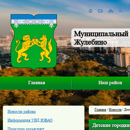
Муниципальный 
Жулебино
Официальный сайт
Главная
Наш район
Главная
/
Новости
/ Дет
Новости района
Информация УВД ЮВАО
Детские городк
Прокурор разъясняет