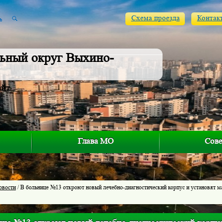
Схема проезда
Контак
ьный округ Выхино-
айт
Глава МО
Сове
овости
/ В больнице №13 откроют новый лечебно-диагностический корпус и установят м