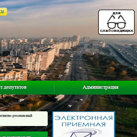
ты
т депутатов
Администрация
агнитно-резонансный