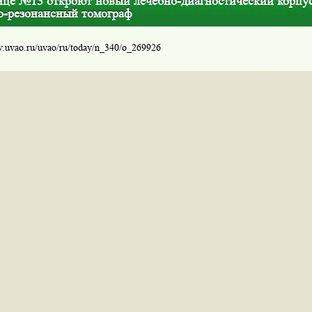
ице №13 откроют новый лечебно-диагностический корпус
о-резонансный томограф
w.uvao.ru/uvao/ru/today/n_340/o_269926