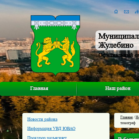
Муниципал
Жулебино
Официальный с
Главная
Наш район
Главная
/
Н
Новости района
томограф
Информация УВД ЮВАО
Прокурор разъясняет